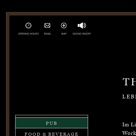
OPENING HOURS
EMAIL
MAP
SOUND ON/OFF
T
LEB
PUB
Im Li
Work
FOOD & BEVERAGE