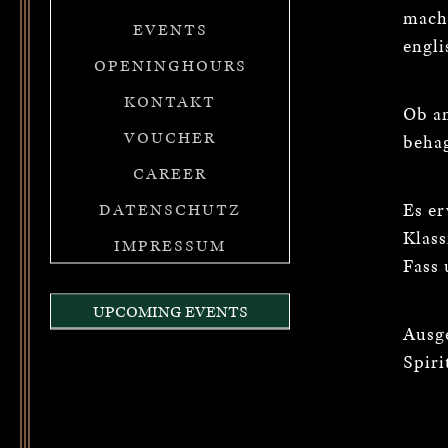
mach
EVENTS
engli
OPENINGHOURS
KONTAKT
Ob an
VOUCHER
beha
CAREER
Es e
DATENSCHUTZ
Klass
IMPRESSUM
Fass 
UPCOMING EVENTS
Ausge
Spiri